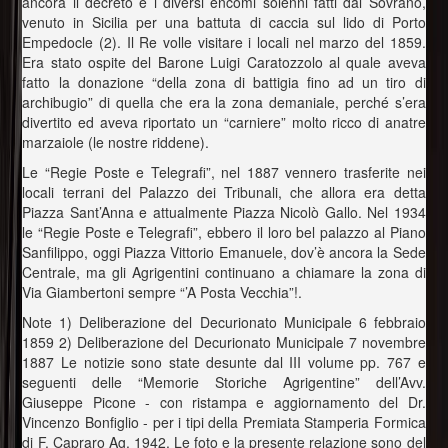
ancora il decreto e i diversi encomi solenni fatti dal Sovrano,
venuto in Sicilia per una battuta di caccia sul lido di Porto
Empedocle (2). Il Re volle visitare i locali nel marzo del 1859.
Era stato ospite del Barone Luigi Caratozzolo al quale aveva
fatto la donazione “della zona di battigia fino ad un tiro di
archibugio” di quella che era la zona demaniale, perché s’era
divertito ed aveva riportato un “carniere” molto ricco di anatre
marzaiole (le nostre riddene).
Le “Regie Poste e Telegrafi”, nel 1887 vennero trasferite nei
locali terrani del Palazzo dei Tribunali, che allora era detta
Piazza Sant’Anna e attualmente Piazza Nicolò Gallo. Nel 1934
le “Regie Poste e Telegrafi”, ebbero il loro bel palazzo al Piano
Sanfilippo, oggi Piazza Vittorio Emanuele, dov’è ancora la Sede
Centrale, ma gli Agrigentini continuano a chiamare la zona di
Via Giambertoni sempre “’A Posta Vecchia”!.
Note 1) Deliberazione del Decurionato Municipale 6 febbraio
1859 2) Deliberazione del Decurionato Municipale 7 novembre
1887 Le notizie sono state desunte dal III volume pp. 767 e
seguenti delle “Memorie Storiche Agrigentine” dell’Avv.
Giuseppe Picone - con ristampa e aggiornamento del Dr.
Vincenzo Bonfiglio - per i tipi della Premiata Stamperia Formica
di F. Capraro Ag. 1942. Le foto e la presente relazione sono del