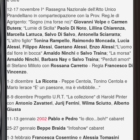
12-17 novembre I^ Rassegna Nazionale dell'Atto Unico
Pirandelliano in compartecipazione con la Prov. Reg.le di
Agrigento: "Sogno (ma forse no)"
Giovanni Volpe
e
Carmen
Butera
; "Lumie di Sicilia"
Paolo Di Noto
,
Lillina Chiarenza
,
Marcella Lattuca
,
Salvo Di Salvo
,
Antonella Sciarratta
;
"L'altro figlio"
Tonina Rampello
,
Raimondo Moncada
,
Lucia
Alessi
,
Filippo Alessi
,
Gaetano Alessi
,
Enzo Alessi
;"L'uomo
dal fiore in bocca"
Arnaldo Ninchi
e
Salvo Traina
; "La morsa"
Arnaldo Ninchi
,
Barbara Nay
e
Salvo Traina
; "Perduti amori"
di Stefano Milioto con
Rossana Carretto
- Regia
Francesco Di
Vincenzo
.
1-2 dicembre
La Ricotta
- Peppe Centola, Tonino Centola e
Mario Ierace "E' un paesone, ma è vivibbbile..."
8-9 dicembre Progetto U.R.T. "La collezione" di Harold Pinter
con
Antonio Zavatteri
,
Jurij Ferrini
,
Wilma Sciutto
,
Alberto
Giusta
11-13 gennaio
2002
Pablo e Pedro
"Io dico...boh!" cabaret
25-27 gennaio
Beppe Braida
"Infoshow" cabaret
1-3 febbraio
Francesca Cosentino
e
Alessia Tomasini