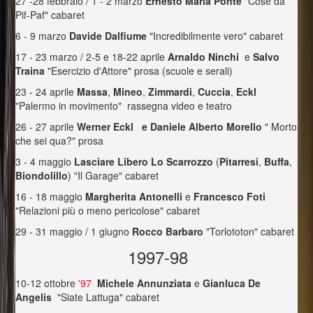
27 -28 febbraio / 1 - 2 marzo
Ernesto Maria Ponte
"Cose da
Pif-Paf" cabaret
6 - 9 marzo
Davide Dalfiume
"Incredibilmente vero" cabaret
17 - 23 marzo / 2-5 e 18-22 aprile
Arnaldo Ninchi
e
Salvo
Traina
"Esercizio d'Attore" prosa (scuole e serali)
23 - 24 aprile
Massa
,
Mineo
,
Zimmardi
,
Cuccia
,
Eckl
"Palermo in movimento" rassegna video e teatro
26 - 27 aprile
Werner Eckl e Daniele Alberto Morello
" Morto
che sei qua?" prosa
3 - 4 maggio
Lasciare Libero Lo Scarrozzo
(
Pitarresi
,
Buffa
,
Biondolillo
) "Il Garage" cabaret
16 - 18 maggio
Margherita Antonelli
e
Francesco Foti
"Relazioni più o meno pericolose" cabaret
29 - 31 maggio / 1 giugno
Rocco Barbaro
"Torlototon" cabaret
1997-98
10-12 ottobre
'97
Michele Annunziata
e
Gianluca De
Angelis
"Siate Lattuga" cabaret