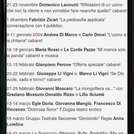
21-23 novembre
Domenico Lannutti
"Riflessioni di un uomo
che non fa niente e non vorrebbe fare neanche quello!" cabaret
1 dicembre
Fabrizio Zicari
"La piedosofia applicata"
conversazione con il pubblico.
9-11 gennaio
2004
Andrea Di Marco
e
Carlo Denei
"L'uomo e
la chitarra" cabaret
16-18 gennaio
Maria Rossi
e
Le Corde Pazze
"Mi manca solo
la parola" cabaret e musica
13-15 febbraio
Gianpiero Perone
"Offerta speciale" cabaret
20-22 febbraio
Giuseppe Li Vigni
e
Marco Li Vigni
"Se Dio
vuole, vado e torno!" cabaret
27-29 febbraio
Giovanni Moscato
"La mongolfiera va..." con
Graziano Mossuto
,
Osvaldo Rizzo
e
Lillo Sciumè
13-14 marzo
Egle Doria
,
Giovanna Mangiù
,
Francesco Di
Vincenzo
"Dolorosa Soror" F.Dugas-teatro erotico
18 marzo Gruppu Teatrale Saccense "Girotondo" Regia
Anita
Lorefice
19-21 marzo Lo Scarrozzo (Pitarresi, Buffa, Biodolillo) "Ma voi -