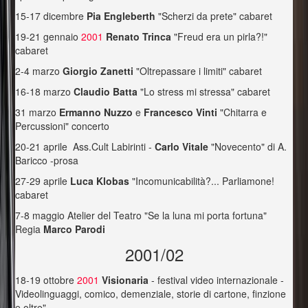
15-17 dicembre
Pia Engleberth
"Scherzi da prete" cabaret
19-21 gennaio
2001
Renato Trinca
"Freud era un pirla?!"
cabaret
2-4 marzo
Giorgio Zanetti
"Oltrepassare i limiti" cabaret
16-18 marzo
Claudio Batta
"Lo stress mi stressa" cabaret
31 marzo
Ermanno Nuzzo
e
Francesco Vinti
"Chitarra e
Percussioni" concerto
20-21 aprile Ass.Cult Labirinti -
Carlo Vitale
"Novecento" di A.
Baricco -prosa
27-29 aprile
Luca Klobas
"Incomunicabilità?... Parliamone!
cabaret
7-8 maggio Atelier del Teatro "Se la luna mi porta fortuna"
Regia
Marco Parodi
2001/02
18-19 ottobre
2001
Visionaria
- festival video internazionale -
Videolinguaggi, comico, demenziale, storie di cartone, finzione
e oltre"