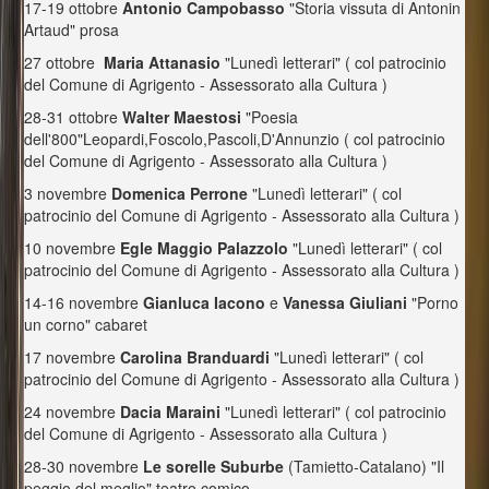
17-19 ottobre
Antonio Campobasso
"Storia vissuta di Antonin
Artaud" prosa
27 ottobre
Maria Attanasio
"Lunedì letterari" ( col patrocinio
del Comune di Agrigento - Assessorato alla Cultura )
28-31 ottobre
Walter Maestosi
"Poesia
dell'800"Leopardi,Foscolo,Pascoli,D'Annunzio ( col patrocinio
del Comune di Agrigento - Assessorato alla Cultura )
3 novembre
Domenica Perrone
"Lunedì letterari" ( col
patrocinio del Comune di Agrigento - Assessorato alla Cultura )
10 novembre
Egle Maggio Palazzolo
"Lunedì letterari" ( col
patrocinio del Comune di Agrigento - Assessorato alla Cultura )
14-16 novembre
Gianluca Iacono
e
Vanessa Giuliani
"Porno
un corno" cabaret
17 novembre
Carolina Branduardi
"Lunedì letterari" ( col
patrocinio del Comune di Agrigento - Assessorato alla Cultura )
24 novembre
Dacia Maraini
"Lunedì letterari" ( col patrocinio
del Comune di Agrigento - Assessorato alla Cultura )
28-30 novembre
Le sorelle Suburbe
(Tamietto-Catalano) "Il
peggio del meglio" teatro comico