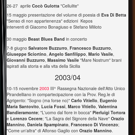
26-27 aprile
Cocò Gulotta
"Cellulite"
15 maggio presentazione del volume di poesia di
Eva Di Betta
"Senso di non appartenenza" edizioni Kepos
interventi di Giacomo Bonagiuso e Stefano Milioto
30 maggio
Beast Blues Band
in concerto
7-8 giugno
Salvatore Buzzurro
,
Francesco Buzzurro
,
Giuseppe Sciortino
,
Angelo Sanfilippo
,
Mario
Vasile
,
Giovanni Buzzurro
,
Massimo Vasile
"Mare Nostrum" brani
ispirati alla storia e alla vita della Sicilia
2003/04
10-15 novembre
2003
III^ Rassegna Nazionale dell'Atto Unico
Pirandelliano in compartecipazione con la Prov. Reg.le di
Agrigento: "Sogno (ma forse no)"
Carlo Vitiello
,
Eugenio
Maria Santovito
,
Lucia Fossi
,
Marco Vitiello
,
Valentina
Bandieramonte
; "L'uomo dal fiore in bocca"
Pierluigi Tortora
e
Lorenzo Cecere
; "La Sagra del Signore della Nave"
Orazio
Mannino
,
Daniela Spampinato
,
Francesco Di Vincenzo
;
"Come un'altra" di Alfonso Gaglio con
Orazio Mannino
.