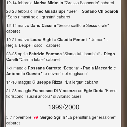
12-14 febbraio
Marisa Miritello
"Grosso Sconcerto" cabaret
26-28 febbraio
Theo Guadalupi
"Bee" -
Stefano Chiodaroli
"Sono rimasti solo i grissini" cabaret
12-14 marzo
Dario Cassini
"Sesso scritto e Sesso orale"
cabaret
19-21 marzo
Laura Righi
e
Claudia Penoni
"Uomen" -
Regia Beppe Tosco - cabaret
23-25 aprile
Fabrizio Fontana
"Siamo tutti bambini" -
Diego
Caielli
"Carma letale" cabaret
7-9 maggio
Rossana Carretto
"Begona" -
Paola Maccario
e
Antonella Questa
"Le nevrosi del reggiseno"
14-16 maggio
Giuseppe Rizza
"L'allergia" cabaret
21-23 maggio
Francesco Di Vincenzo
ed
Egle Doria
"Forse
fioriscono i susini ancora" di Alfonso Gueli
1999/2000
5-7 novembre
'99
Sergio Sgrilli
"La penultima generazione"
cabaret