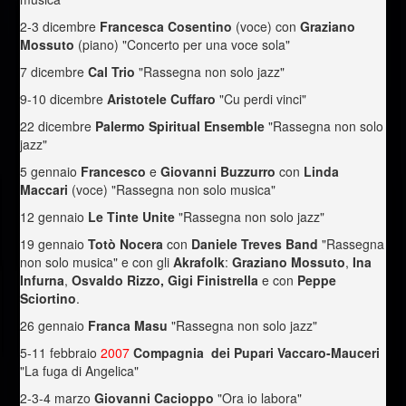
2-3 dicembre
Francesca Cosentino
(voce)
con
Graziano
Mossuto
(piano)
"Concerto per una voce sola"
7 dicembre
Cal Trio
"Rassegna non solo jazz"
9-10 dicembre
Aristotele Cuffaro
"Cu perdi vinci"
22 dicembre
Palermo Spiritual Ensemble
"Rassegna non solo
jazz"
5 gennaio
Francesco
e
Giovanni Buzzurro
con
Linda
Maccari
(voce) "Rassegna non solo musica"
12 gennaio
Le Tinte Unite
"Rassegna non solo jazz"
19 gennaio
Totò Nocera
con
Daniele Treves Band
"Rassegna
non solo musica" e con gli
Akrafolk
:
Graziano Mossuto
,
Ina
Infurna
,
Osvaldo Rizzo,
Gigi Finistrella
e con
Peppe
Sciortino
.
26 gennaio
Franca Masu
"Rassegna non solo jazz"
5-11 febbraio
2007
Compagnia dei Pupari Vaccaro-Mauceri
"La fuga di Angelica"
2-3-4 marzo
Giovanni Cacioppo
"Ora io labora"