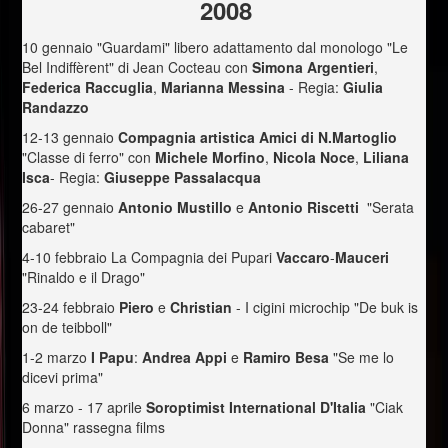
2008
10 gennaio "Guardami" libero adattamento dal monologo "Le
Bel Indiffèrent" di Jean Cocteau con
Simona
Argentieri
,
Federica Raccuglia
,
Marianna Messina
- Regia:
Giulia
Randazzo
12-13 gennaio
Compagnia artistica Amici di N.Martoglio
"Classe di ferro" con
Michele Morfino
,
Nicola Noce
,
Liliana
Isca
- Regia:
Giuseppe Passalacqua
26-27 gennaio
Antonio Mustillo
e
Antonio Riscetti
"Serata
cabaret"
4-10 febbraio La Compagnia dei Pupari
Vaccaro
-
Mauceri
"Rinaldo e il Drago"
23-24 febbraio
Piero
e
Christian
- I cigini microchip "De buk is
on de teibboll"
1-2 marzo
I Papu
:
Andrea Appi
e
Ramiro Besa
"Se me lo
dicevi prima"
6 marzo - 17 aprile
Soroptimist International D'Italia
"Ciak
Donna" rassegna films