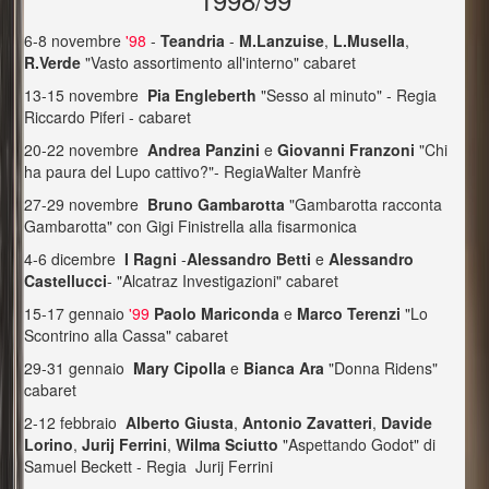
6-8 novembre
'98
-
Teandria
-
M.Lanzuise
,
L.Musella
,
R.Verde
"Vasto assortimento all'interno" cabaret
13-15 novembre
Pia Engleberth
"Sesso al minuto" - Regia
Riccardo Piferi - cabaret
20-22 novembre
Andrea Panzini
e
Giovanni Franzoni
"Chi
ha paura del Lupo cattivo?"- RegiaWalter Manfrè
27-29 novembre
Bruno Gambarotta
"Gambarotta racconta
Gambarotta" con Gigi Finistrella alla fisarmonica
4-6 dicembre
I Ragni
-
Alessandro Betti
e
Alessandro
Castellucci
- "Alcatraz Investigazioni" cabaret
15-17 gennaio
'99
Paolo Mariconda
e
Marco Terenzi
"Lo
Scontrino alla Cassa" cabaret
29-31 gennaio
Mary Cipolla
e
Bianca Ara
"Donna Ridens"
cabaret
2-12 febbraio
Alberto Giusta
,
Antonio Zavatteri
,
Davide
Lorino
,
Jurij Ferrini
,
Wilma Sciutto
"Aspettando Godot" di
Samuel Beckett - Regia Jurij Ferrini