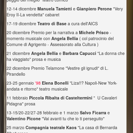
12-14 dicembre
Manuela Tamietti
e
Gianpiero Perone
"Very
Eroy II-La vendetta" cabaret
17-19 dicembre
Teatro di Base
a cura dell'AICS
20 dicembre Premio per la narrativa a
Michele Prisco
-
momento musicale con
Angela Bellia
( col patrocinio del
Comune di Agrigento - Assessorato alla Cultura )
21 dicembre
Angela Bellia
e
Barbara Capucci
"La donna che
ha viaggiato" prosa e musica
22 dicembre Premio Telamone "Vestire gli ignudi" di L.
Pirandello
23-25 gennaio
'98
Elena Bonelli
"Liza!!? Napoli-New York-
andata e ritorno" teatro musicale
11 febbraio
Piccola Ribalta di Casteltermini
" U Cavaleri
Pidagna" prosa
13-15/20-22/27-28 febbraio e 1 marzo
Salvo Ficarra
e
Valentino Picone
"Vai avanti tu che io ti perseguito"
25 marzo
Compagnia teatrale Kaos
"La casa di Bernarda