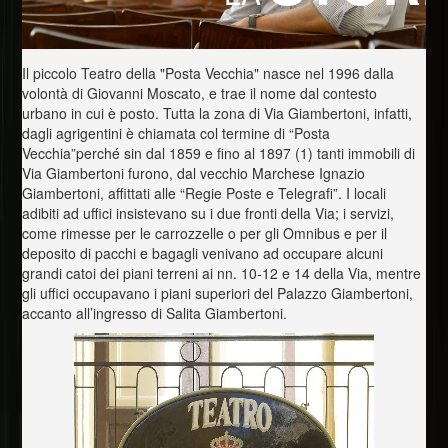
Il piccolo Teatro della "Posta Vecchia" nasce nel 1996 dalla
volontà di Giovanni Moscato, e trae il nome dal contesto
urbano in cui è posto. Tutta la zona di Via Giambertoni, infatti,
dagli agrigentini è chiamata col termine di “Posta
Vecchia”perché sin dal 1859 e fino al 1897 (1) tanti immobili di
Via Giambertoni furono, dal vecchio Marchese Ignazio
Giambertoni, affittati alle “Regie Poste e Telegrafi”. I locali
adibiti ad uffici insistevano su i due fronti della Via; i servizi,
come rimesse per le carrozzelle o per gli Omnibus e per il
deposito di pacchi e bagagli venivano ad occupare alcuni
grandi catoi dei piani terreni ai nn. 10-12 e 14 della Via, mentre
gli uffici occupavano i piani superiori del Palazzo Giambertoni,
accanto all’ingresso di Salita Giambertoni.