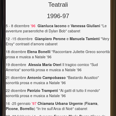
Teatrali
1996-97
5 - 8 dicembre
'96
Gianluca Iacono
e
Vanessa Giuliani
"Le
avventure paraerotiche di Dylan Bob" cabaret
12 -15 dicembre
Gianpiero Perone
e
Manuela Tamietti
"Very
Eroy" contrasti d'amore cabaret
18 dicembre
Elena Bonelli
"Raccontare Juliette Greco sonorità
prosa e musica a Natale '96
19 dicembre
Alessia Maria Oteri
Il tragico comico "Sud
America" sonorità prosa e musica a Natale '96
21 dicembre
Antonio Campobasso
"Bastardo Acustico"
sonorità prosa e musica a Natale '96
22 dicembre
Patrizio Trampetti
"Ai gatti di tutto il mondo"
sonorità prosa e musica a Natale '96
16 -25 gennaio
'97
Chiamata Urbana Urgente
(
Ficarra
,
Picone
,
Borrello
) "In tre sull'Arca di Noè" cabaret