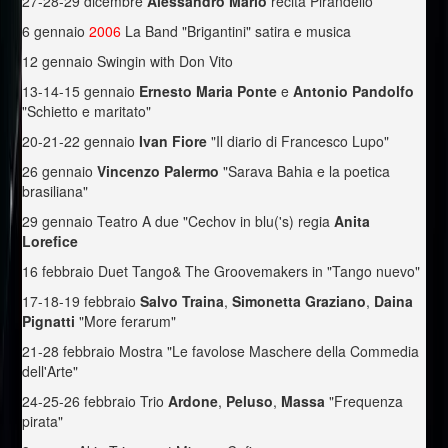
27-28-29 dicembre
Alessandro Mario
recita Pirandello
6 gennaio
2006
La Band "Brigantini" satira e musica
12 gennaio Swingin with Don Vito
13-14-15 gennaio
Ernesto Maria Ponte
e
Antonio Pandolfo
"Schietto e maritato"
20-21-22 gennaio
Ivan Fiore
"Il diario di Francesco Lupo"
26 gennaio
Vincenzo Palermo
"Sarava Bahia e la poetica
brasiliana"
29 gennaio Teatro A due "Cechov in blu('s) regia
Anita
Lorefice
16 febbraio Duet Tango& The Groovemakers in "Tango nuevo"
17-18-19 febbraio
Salvo Traina
,
Simonetta Graziano
,
Daina
Pignatti
"More ferarum"
21-28 febbraio Mostra "Le favolose Maschere della Commedia
dell'Arte"
24-25-26 febbraio Trio
Ardone
,
Peluso
,
Massa
"Frequenza
pirata"