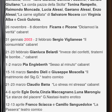
Giuliano
;"La corda pazza della Sicilia"
Tonina Rampello
,
Raimondo Moncada
,
Lucia Alessi
,
Gaetano Alessi
,
Enzo
Alessi
;"La carne sigillata" di
Salvatore Nocera
con
Virginia
Alba
e
Cocò Gulotta
.
26 novembre - 8 dicembre
Ficarra
e
Picone
"Diciamoci la
verità" cabaret
31 gennaio
2003
- 2 febbraio
Sergio Viglianese
"Il
consumista" cabaret
21-23 febbraio
Gianluca Belardi
"Invece dei confetti, tiratemi
le bombe..." cabaret
1-2 marzo
Pia Engleberth
"Sesso al minuto" cabaret
15-16 marzo
Sandro Dieli
e
Giuseppe Moscella
"Il
matrimonio del Sig.G." teatro comico
21-23 marzo
Claudio Batta
"Lo stress mi stressa" cabaret
4-6 aprile
Egle Doria
,
Cinzia Maccagnano
,
Luna Marongiu
"Le stanze del piacere" G.Nastasi-teatro erotico
12-13 aprile
Franco Sciacca
e
Camillo Sanguedolce
"La
Passera" teatro comico