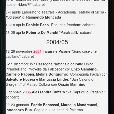
facete- ridere?!" cabaret
3-4 aprile Laboratorio Teatrale - Accademia Teatrale di Sicilia -
"Odissea" di
Raimondo Moncada
16-18 aprile
Daniele Raco
"Enduring freedom" cabaret
23-25 aprile
Roberto De Marchi
"Parafrastik" cabaret
2004/05
12-28 novembre
2004
Ficarra
e
Picone
"Sono cose che
capitano" cabaret
6-11 dicembre IV^ Rassegna Nazionale dell'Atto Unico
Pirandelliano: "Novelle da Palcoscenico"
Enzo
Gambino
,
Carmelo Rappisi
,
Melina Bongiorno
; Compagnia Iraclan con
Salvatore Nocera
e
Mariuccia
Linder
; "San Caloriu di
Giurgenti" di Matteo Collura con
Orazio Mannino
8 gennaio
2005
Alessandra Cuffaro
"24 Capricci di Paganini"
concerto
22-23 gennaio
Paride Benassai
,
Marcello Mandreucci
,
Innocenzo Bua
"Sogno di una notte di Palermo"