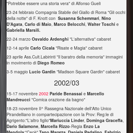
"Potrebbe essere una storia vera" di Alfonso Gueli
23-24 febbraio Compagnia Stabile del Giallo di Roma "Gli occhi
della notte" di F. Knott con
Susanna Schemmari
,
Nino
D'Agata
,
Carlo di Maio
,
Marco Belocchi
,
Walter Toschi
e
Gabriella Marsili.
22-24 marzo
Osvaldo Ardenghi
"L'alternativa" cabaret
12-14 aprile
Carlo Cicala
"Risate e Magia" cabaret
23 aprile Ass.Cult.Labirinti "Il baratro della memoria" immagini
in movimento di
Diego Romeo
3-5 maggio
Lucio Gardin
"Madison Square Gardin" cabaret
2002/03
15-17 novembre
2002
Paride Benassai
e
Marcello
Mandreucci
"Comica orazione da bagno"
18-23 novembre II^ Rassegna Nazionale dell'Atto Unico
Pirandelliano in compartecipazione con la Prov: Reg:le di
Agrigento:"L'altro figlio"
Mariuccia Linder
,
Dominga Graceffa
,
Dario Salamone
,
Marcella Rizzo
-Regia
Enzo La
Mendola
;"Cecè"
Tano Maratta
,
Daniela Padalino
,
Fabrizio