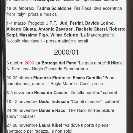
18-20 febbraio
Fatima Scialdone
"Ria Rosa, diva eccentrica
from Italy" prosa e musica
1-4 marzo Progetto U.R.T.
Jurij Ferrini
,
Davide Lorino
,
Alberto Giusta
,
Antonio Zavatteri
,
Rachele Ghersi
,
Roberto
Serpi
,
Massimo Rigo
,
Wilma Sciutto
"La Mandragola" di
Niccolò Machiavelli - prosa matinée e serali
2000/01
6 ottobre
2000
La Bottega del Pane
"La gaia morte"di Nikolaj
N. Evreinov - Regia Giancarlo Sammartano
20-22 ottobre
Fiorenzo Fiorito
ed
Emma Cardillo
"Buon
compleanno, amore..." Regia Maurizio Cucè -prosa
3-5 novembre
Riccardo Cassini
"Nutella nutellae" cabaret
10-12 novembre
Dado Tedeschi
"Conati d'amore" -cabaret
24-26 novembre
Daniele Raco
"The Raco horroe picture
show" -cabaret
27-28 novembre
Laura Kibel
"Va dove ti porta il piede"
spettacolo per ragazzi...e non solo!