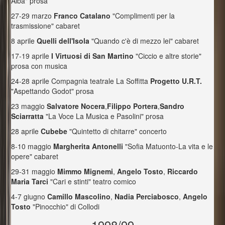
Alba" prosa
27-29 marzo
Franco Catalano
"Complimenti per la
trasmissione" cabaret
8 aprile
Quelli dell'Isola
"Quando c'è di mezzo lei" cabaret
17-19 aprile
I Virtuosi di San Martino
"Ciccio e altre storie"
prosa con musica
24-28 aprile Compagnia teatrale La Soffitta
Progetto U.R.T.
"Aspettando Godot" prosa
23 maggio
Salvatore Nocera
,
Filippo Portera
,
Sandro
Sciarratta
"La Voce La Musica e Pasolini" prosa
28 aprile
Cubebe
"Quintetto di chitarre" concerto
8-10 maggio
Margherita Antonelli
"Sofia Matuonto-La vita e le
opere" cabaret
29-31 maggio
Mimmo Mignemi
,
Angelo Tosto
,
Riccardo
Maria Tarci
"Cari e stinti" teatro comico
4-7 giugno
Camillo Mascolino
,
Nadia Perciabosco
,
Angelo
Tosto
"Pinocchio" di Collodi
1998/99