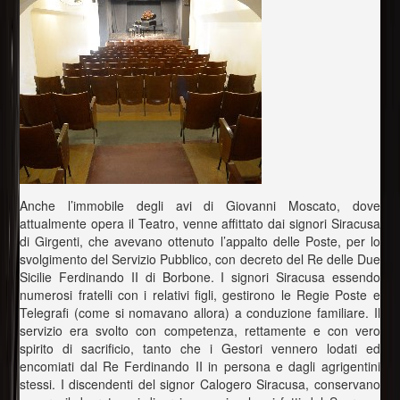
Anche l’immobile degli avi di Giovanni Moscato, dove
attualmente opera il Teatro, venne affittato dai signori Siracusa
di Girgenti, che avevano ottenuto l’appalto delle Poste, per lo
svolgimento del Servizio Pubblico, con decreto del Re delle Due
Sicilie Ferdinando II di Borbone. I signori Siracusa essendo
numerosi fratelli con i relativi figli, gestirono le Regie Poste e
Telegrafi (come si nomavano allora) a conduzione familiare. Il
servizio era svolto con competenza, rettamente e con vero
spirito di sacrificio, tanto che i Gestori vennero lodati ed
encomiati dal Re Ferdinando II in persona e dagli agrigentini
stessi. I discendenti del signor Calogero Siracusa, conservano