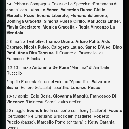
5-6 febbraio Compagnia Teatrale Lo Specchio "Frammenti di
donna" con
Luisa Lo Verme
,
Valentina Russo Cirillo
,
Marcella Rizzo
,
Serena Liberato
,
Floriana Salamone
,
Dominga Graceffa
,
Simona Russo Cirillo
,
Mariuccia Linder
,
Flavia Cacciatore
,
Monica Graceffa
-
Regia Vincenzo La
Mendola
5-6 marzo Teatroltre:
Franco Bruno
,
Arturo Politi
,
Aldo
Capraro
,
Nicola Puleo
,
Calogero Latino
,
Santo
D'Aleo
,
Dino
Patti
,
Anna Rita Termine
"Il Cratere di Pirandello" di
Francesco Principato
12-13 marzo
Antonello De Rosa
"Mamma" di Annibale
Ruccello
2 aprile Presentazione del volume "Appunti" di
Salvatore
Scalia
(Editore Sciascia); coordina
Lorenzo Rosso
16-17 aprile
Egle Doria
,
Giovanna Mangiù
,
Francesco Di
Vincenzo
"Dolorosa Soror" teatro erotico
20 maggio
Soundtribe
in concerto con
Tony
(tastiere),
Fausto
(percussioni) e
Cristiano Bruccoleri
(tastiere),
Roberto
Puccio
(basso),
Marcello Porro
(chitarra) e
Ketty Catania
(voce).