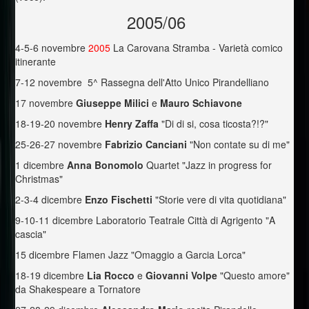
2005/06
4-5-6 novembre
2005
La Carovana Stramba - Varietà comico
itinerante
7-12 novembre 5^ Rassegna dell'Atto Unico Pirandelliano
17 novembre
Giuseppe Milici
e
Mauro Schiavone
18-19-20 novembre
Henry Zaffa
"Di di si, cosa ticosta?!?"
25-26-27 novembre
Fabrizio Canciani
"Non contate su di me"
1 dicembre
Anna Bonomolo
Quartet "Jazz in progress for
Christmas"
2-3-4 dicembre
Enzo Fischetti
"Storie vere di vita quotidiana"
9-10-11 dicembre Laboratorio Teatrale Città di Agrigento "A
cascia"
15 dicembre Flamen Jazz "Omaggio a Garcia Lorca"
18-19 dicembre
Lia Rocco
e
Giovanni Volpe
"Questo amore"
da Shakespeare a Tornatore