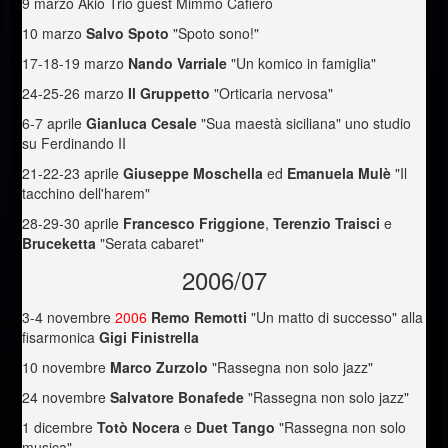
9 marzo Akio Trio guest Mimmo Cafiero
10 marzo
Salvo Spoto
"Spoto sono!"
17-18-19 marzo
Nando Varriale
"Un komico in famiglia"
24-25-26 marzo
Il Gruppetto
"Orticaria nervosa"
6-7 aprile
Gianluca Cesale
"Sua maestà siciliana" uno studio
su Ferdinando II
21-22-23 aprile
Giuseppe Moschella
ed
Emanuela Mulè
"Il
tacchino dell'harem"
28-29-30 aprile
Francesco Friggione
,
Terenzio Traisci
e
Bruceketta
"Serata cabaret"
2006/07
3-4 novembre
2006
Remo Remotti
"Un matto di successo" alla
fisarmonica
Gigi Finistrella
10 novembre
Marco Zurzolo
"Rassegna non solo jazz"
24 novembre
Salvatore Bonafede
"Rassegna non solo jazz"
1 dicembre
Totò Nocera
e
Duet Tango
"Rassegna non solo
musica"