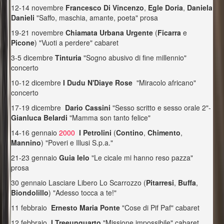
12-14 novembre
Francesco Di Vincenzo
,
Egle Doria
,
Daniela
Danieli
"Saffo, maschia, amante, poeta" prosa
19-21 novembre
Chiamata Urbana Urgente
(
Ficarra
e
Picone
) "Vuoti a perdere" cabaret
3-5 dicembre
Tinturia
"Sogno abusivo di fine millennio"
concerto
10-12 dicembre
I Dudu N'Diaye Rose
"Miracolo africano"
concerto
17-19 dicembre
Dario Cassini
"Sesso scritto e sesso orale 2"-
Gianluca Belardi
"Mamma son tanto felice"
14-16 gennaio
2000
I Petrolini
(
Contino
,
Chimento
,
Mannino
) "Poveri e Illusi S.p.a."
21-23 gennaio
Guia Ielo
"Le cicale mi hanno reso pazza"
prosa
30 gennaio Lasciare Libero Lo Scarrozzo (
Pitarresi
,
Buffa
,
Biondolillo
) "Adesso tocca a te!"
11 febbraio
Ernesto Maria Ponte
"Cose di Pif Paf" cabaret
12 febbraio
I Treeunquarto
"Missione impossibile" cabaret