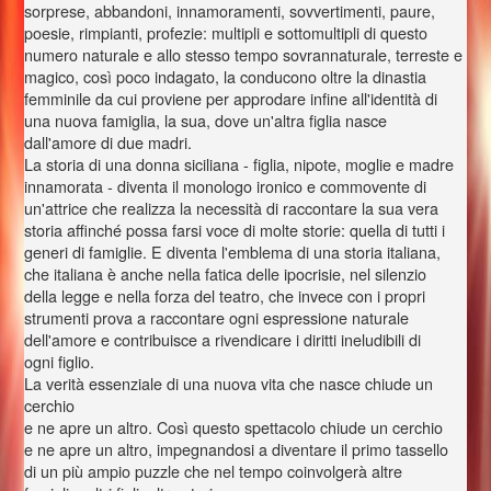
sorprese, abbandoni, innamoramenti, sovvertimenti, paure,
poesie, rimpianti, profezie: multipli e sottomultipli di questo
numero naturale e allo stesso tempo sovrannaturale, terreste e
magico, così poco indagato, la conducono oltre la dinastia
femminile da cui proviene per approdare infine all'identità di
una nuova famiglia, la sua, dove un'altra figlia nasce
dall'amore di due madri.
La storia di una donna siciliana - figlia, nipote, moglie e madre
innamorata - diventa il monologo ironico e commovente di
un'attrice che realizza la necessità di raccontare la sua vera
storia affinché possa farsi voce di molte storie: quella di tutti i
generi di famiglie. E diventa l'emblema di una storia italiana,
che italiana è anche nella fatica delle ipocrisie, nel silenzio
della legge e nella forza del teatro, che invece con i propri
strumenti prova a raccontare ogni espressione naturale
dell'amore e contribuisce a rivendicare i diritti ineludibili di
ogni figlio.
La verità essenziale di una nuova vita che nasce chiude un
cerchio
e ne apre un altro. Così questo spettacolo chiude un cerchio
e ne apre un altro, impegnandosi a diventare il primo tassello
di un più ampio puzzle che nel tempo coinvolgerà altre