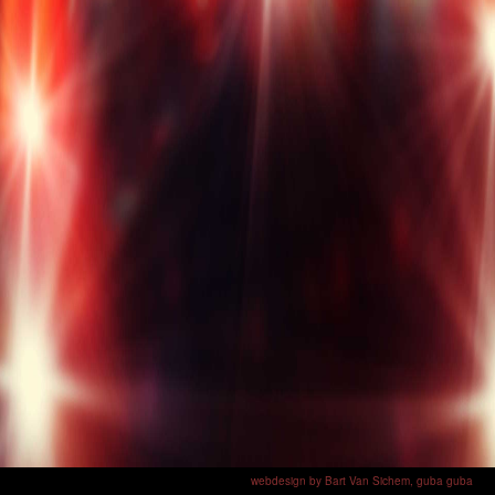
webdesign by Bart Van Sichem,
guba guba