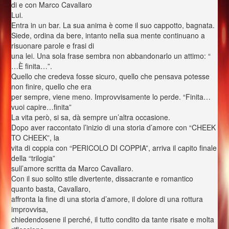
di e con Marco Cavallaro
Lui.
Entra in un bar. La sua anima è come il suo cappotto, bagnata.
Siede, ordina da bere, intanto nella sua mente continuano a
risuonare parole e frasi di
una lei. Una sola frase sembra non abbandonarlo un attimo: “
…È finita…”.
Quello che credeva fosse sicuro, quello che pensava potesse
non finire, quello che era
per sempre, viene meno. Improvvisamente lo perde. “Finita…
vuoi capire…finita”
La vita però, si sa, dà sempre un’altra occasione.
Dopo aver raccontato l’inizio di una storia d’amore con “CHEEK
TO CHEEK”, la
vita di coppia con “PERICOLO DI COPPIA”, arriva il capito finale
della “trilogia”
sull’amore scritta da Marco Cavallaro.
Con il suo solito stile divertente, dissacrante e romantico
quanto basta, Cavallaro,
affronta la fine di una storia d’amore, il dolore di una rottura
improvvisa,
chiedendosene il perché, il tutto condito da tante risate e molta