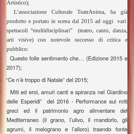
Artistico);
L’associazione Culturale TeatrAnima, ha già
prodotto e portato in scena dal 2015 ad oggi vari
spettacoli “multidisciplinari” (teatro, canto, danza,
arti visive) con notevole successo di critica e
pubblico:
-
Questo folle sentimento che… (Edizione 2015 e
2017);
-
“Ce n’è troppo di Natale” del 2015;
-
Miti ed eroi, amuri canti e spiranza nel Giardino
delle Esperidi” del 2016 - Performance sui miti
greci ed il patrimonio agro alimentare del
Mediterraneo (il grano, l’ulivo, il mandorlo, gli
agrumi, il melograno e l’alloro) traendo fonte