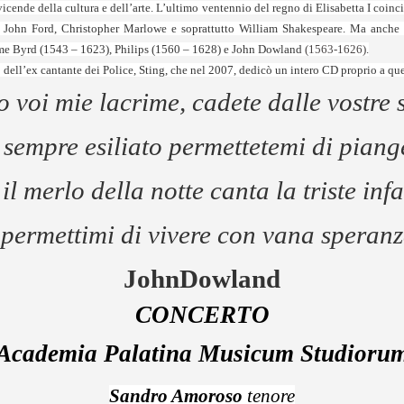
 vicende della cultura e dell’arte. L’ultimo ventennio del regno di Elisabetta I coinci
ome John Ford, Christopher Marlowe e soprattutto William Shakespeare. Ma anche
ome Byrd (1543 – 1623), Philips (1560 – 1628) e John Dowland
(1563-1626)
.
o dell’ex cantante dei Police, Sting, che nel 2007, dedicò un intero CD proprio a q
o voi mie lacrime, cadete dalle vostre 
 sempre esiliato permettetemi di piang
il merlo della notte canta la triste inf
 permettimi di vivere con vana speran
John
Dowland
CONCERTO
Academia Palatina Musicum Studioru
Sandro Amoroso
tenore