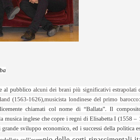
mba
re al pubblico
alcuni dei brani più significativi estrapolat
land (1563-1626),
musicista londinese del primo barocc
icemente chiamati col nome di “Ballata”. Il compos
lla musica inglese che copre i regni di Elisabetta I (1558
i grande sviluppo economico, ed i successi della politica e
pio delle corti rinascimentali i
modellata sull’esem