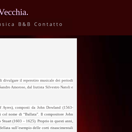
 Vecchia.
usica
B&B
Contatto
divulgare il reperotiro musicale dei periodi
andro Amoroso, dal liutista Silvestro Natoli e
 of Ayres), composti da John Dowland (1563-
 col nome di “Ballata”. Il compositore John
 Stuart (1603 – 1625). Proprio in questi anni,
dellata sull’esem
pio delle corti rinascimentali