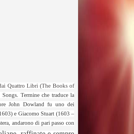
i dai Quattro Libri (The Books of
o:
Songs. Termine che traduce la
itore John Dowland fu uno dei
 – 1603) e Giacomo Stuart (1603 –
stera, andarono di pari passo con
taliane, raffinate e sempre