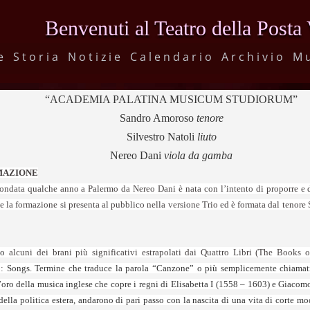
Benvenuti al Teatro della Posta
e
Storia
Notizie
Calendario
Archivio
M
“ACADEMIA PALATINA MUSICUM STUDIORUM”
Sandro Amoroso
tenore
Silvestro Natoli
liuto
Nereo Dani
viola da gamba
MAZIONE
data qualche anno a Palermo da Nereo Dani è nata con l’intento di proporre e di 
 la formazione si presenta al pubblico nella versione Trio ed è formata dal tenore S
ico
alcuni dei brani più significativi estrapolati dai Quattro Libri (The Books
o:
Songs. Termine che traduce la parola “Canzone” o più semplicemente chiamati
oro della musica inglese che copre i regni di Elisabetta I (1558 – 1603) e Giacomo
ella politica estera, andarono di pari passo con la nascita di una vita di corte mo