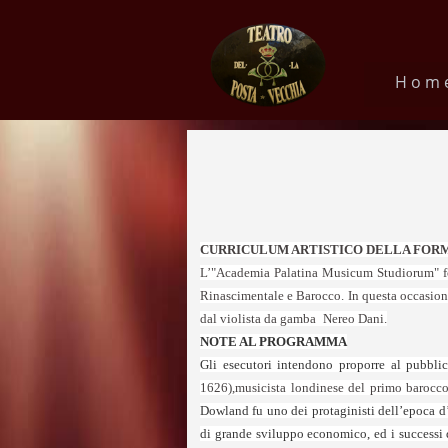
Hom
CURRICULUM ARTISTICO DELLA FOR
L’"Academia Palatina Musicum Studiorum" fon
Rinascimentale e Barocco. In questa occasione
dal violista da gamba
Nereo Dani.
NOTE AL PROGRAMMA
Gli esecutori intendono proporre al pubbl
1626),
musicista londinese del primo barocc
Dowland fu uno dei protaginisti dell’epoca d’
di grande sviluppo economico, ed i successi d