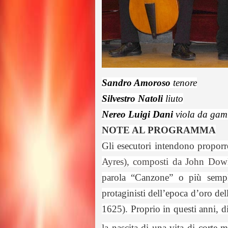
Sandro Amoroso
tenore
Silvestro Natoli
liuto
Nereo Luigi Dani
viola da ga
NOTE AL PROGRAMMA
Gli esecutori intendono propor
Ayres), composti da John Dow
parola “Canzone” o più sempl
protaginisti dell’epoca d’oro de
1625). Proprio in questi anni, d
la nascita di una vita di corte 