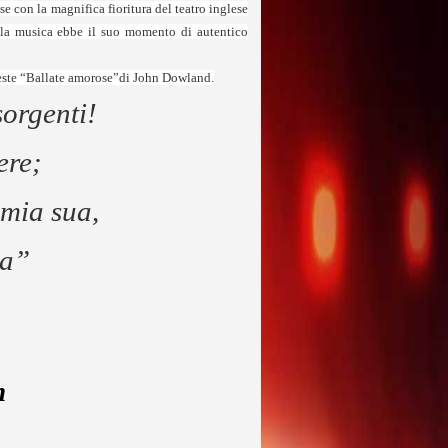
se con la magnifica fioritura del teatro inglese
 la musica ebbe il suo momento di autentico
ueste “Ballate amorose”
di John Dowland.
sorgenti!
ere;
amia sua,
za”
m