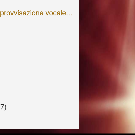
mprovvisazione vocale...
37)