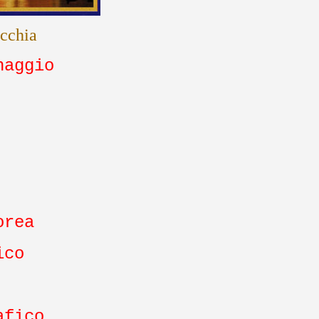
ecchia
naggio
orea
ico
afico