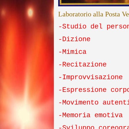
Laboratorio alla Posta V
-Studio del perso
-Dizione
-Mimica
-Recitazione
-Improvvisazione
-Espressione corp
-Movimento autent
-Memoria emotiva
-Sviluppo coreogr