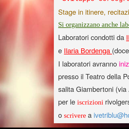
Stage in itinere, recit
Si organizzano anche labo
Laboratori condotti da
e
(doce
Ilaria Bordenga
I laboratori avranno
ini
presso il Teatro della 
salita Giambertoni (via
per le
rivolge
iscrizioni
o
a
ivetriblu@h
scrivere